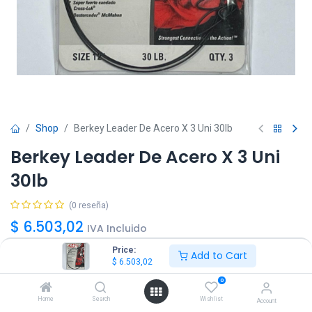
Shop
Berkey Leader De Acero X 3 Uni 30lb
Berkey Leader De Acero X 3 Uni
30lb
(0 reseña)
$
6.503,02
IVA Incluido
Price:
Add to Cart
$
6.503,02
0
Home
Search
Wishlist
Account
Agregar
Comprar ya!