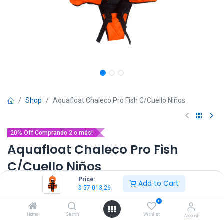
Shop
Aquafloat Chaleco Pro Fish C/Cuello Niños
20% Off Comprando 2 o más!
Aquafloat Chaleco Pro Fish
C/Cuello Niños
Price:
Add to Cart
(0 reseña)
$
57.013,26
$
57.013,26
IVA Incluido
0
Home
Search
Wishlist
Account