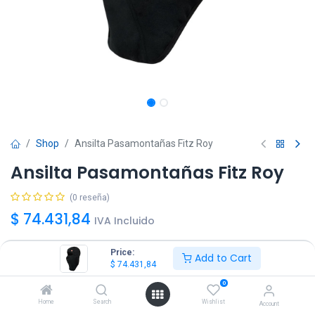
Shop
Ansilta Pasamontañas Fitz Roy
Ansilta Pasamontañas Fitz Roy
(0 reseña)
$
74.431,84
IVA Incluido
Price:
Add to Cart
Talle
$
74.431,84
M
L
0
Home
Search
Wishlist
Account