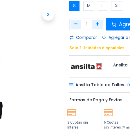
S
M
L
XL
Agr
Comparar
Agregar a 
Solo 2 Unidades disponibles.
Ansilta
Ansilta Tabla de Talles
D
Formas de Pago y Envíos
3 Cuotas sin
6 Cuotas
Interés
sin Interés
(Míni