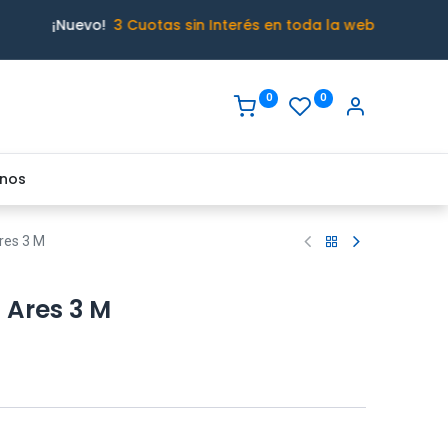
¡Nuevo!
3 Cuotas sin Interés en toda la web
0
0
nos
res 3 M
 Ares 3 M
o