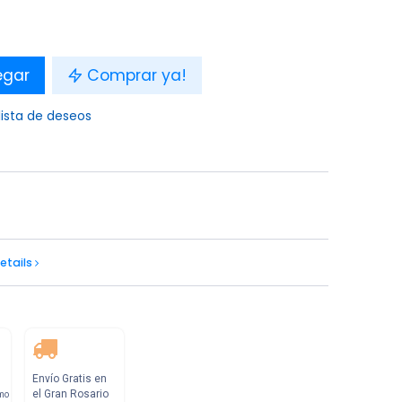
egar
Comprar ya!
lista de deseos
etails
Envío Gratis en
el Gran Rosario
mo