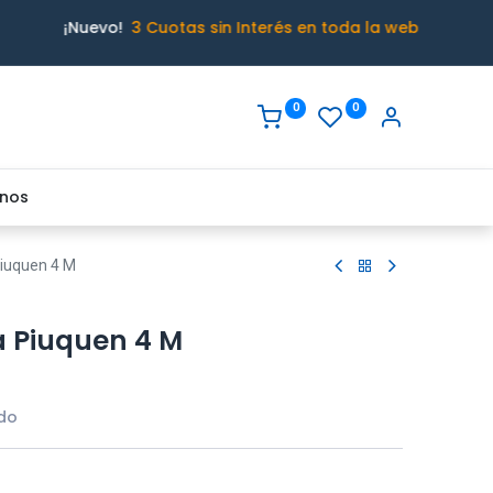
¡Nuevo!
3 Cuotas sin Interés en toda la web
0
0
nos
iuquen 4 M
 Piuquen 4 M
ido