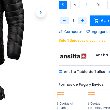
S
M
L
XL
Agr
Comparar
Agregar a 
Solo 1 Unidades disponibles.
Ansilta
Ansilta Tabla de Talles
D
Formas de Pago y Envíos
3 Cuotas sin
6 Cuotas
Interés
sin Interés
(Míni