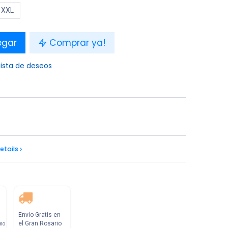
XXL
egar
Comprar ya!
lista de deseos
etails
Envío Gratis en
el Gran Rosario
mo