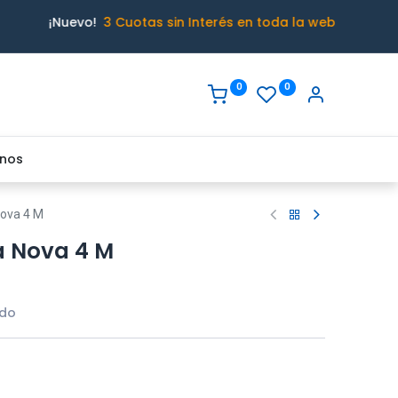
¡Nuevo!
3 Cuotas sin Interés en toda la web
0
0
nos
Nova 4 M
a Nova 4 M
ido