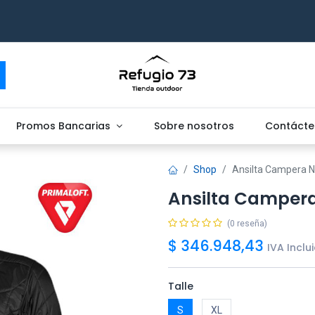
Promos Bancarias
Sobre nosotros
Contácte
Shop
Ansilta Campera 
Ansilta Camper
(0 reseña)
$
346.948,43
IVA Inclu
Talle
S
XL