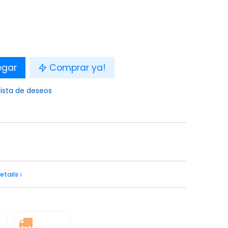
egar
Comprar ya!
lista de deseos
etails