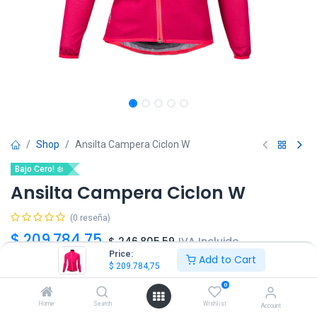
Shop
Ansilta Campera Ciclon W
Bajo Cero! ❄️
Ansilta Campera Ciclon W
(0 reseña)
$
209.784,75
$
246.805,59
IVA Incluido
Price:
Add to Cart
$
209.784,75
Talle
0
XS
L
Home
Search
Wishlist
Account