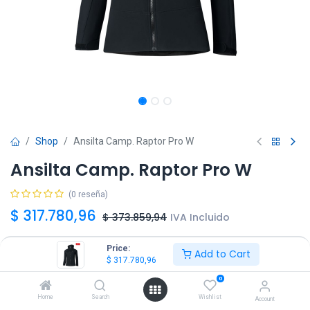
Shop
Ansilta Camp. Raptor Pro W
Ansilta Camp. Raptor Pro W
(0 reseña)
$
317.780,96
$
373.859,94
IVA Incluido
Price:
Add to Cart
Talle
$
317.780,96
L
XL
0
Home
Search
Wishlist
Account