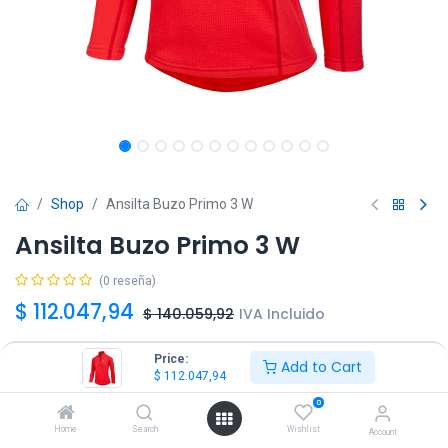
Shop
Ansilta Buzo Primo 3 W
Ansilta Buzo Primo 3 W
(0 reseña)
$
112.047,94
$
140.059,92
IVA Incluido
Price:
Add to Cart
Talle
$
112.047,94
XS
S
M
L
XL
0
Home
Search
Wishlist
Account
Color