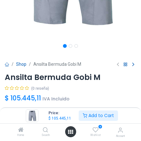
Shop
Ansilta Bermuda Gobi M
Ansilta Bermuda Gobi M
(0 reseña)
$
105.445,11
IVA Incluido
Price:
Add to Cart
Talle
$
105.445,11
S
XXL
0
Home
Search
Wishlist
Account