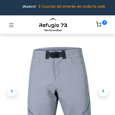
¡Nuevo!
3 Cuotas sin Interés en toda la web
0