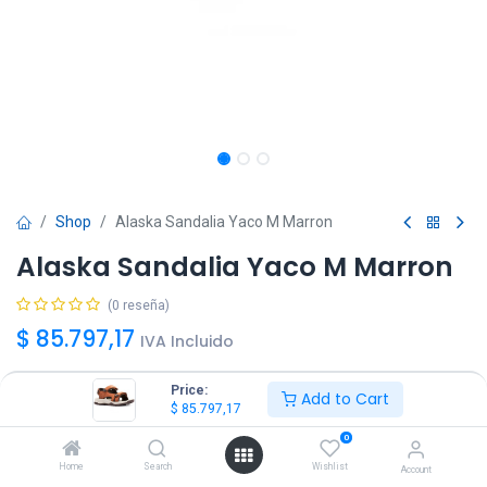
Shop
Alaska Sandalia Yaco M Marron
Alaska Sandalia Yaco M Marron
(0 reseña)
$
85.797,17
IVA Incluido
Price:
Add to Cart
Talle
$
85.797,17
41
42
43
44
45
0
Home
Search
Wishlist
Account