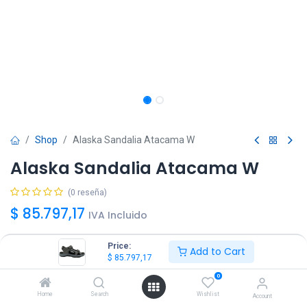
Shop
Alaska Sandalia Atacama W
Alaska Sandalia Atacama W
(0 reseña)
$
85.797,17
IVA Incluido
Price:
Add to Cart
Talle
$
85.797,17
36
37
38
39
40
0
Home
Search
Wishlist
Account