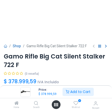
Shop
Gamo Rifle Big Cat Silent Stalker 722 F
Gamo Rifle Big Cat Silent Stalker
722 F
(0 reseña)
$
378.999,59
IVA Incluido
Price:
Add to Cart
$
378.999,59
0
Home
Search
Wishlist
Account
Agregar
Comprar ya!