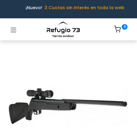
¡Nuevo!
3 Cuotas sin Interés en toda la web
0