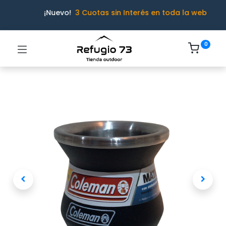
¡Nuevo!
3 Cuotas sin Interés en toda la web
0