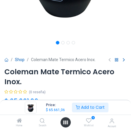
Shop
Coleman Mate Termico Acero Inox.
Coleman Mate Termico Acero
Inox.
(0 reseña)
$
65.661,06
IVA Incluido
Price:
Add to Cart
$
65.661,06
0
Home
Search
Wishlist
Account